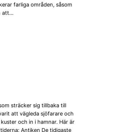
rkerar farliga områden, såsom
m att…
m sträcker sig tillbaka till
varit att vägleda sjöfarare och
 kuster och in i hamnar. Här är
tiderna: Antiken De tidigaste